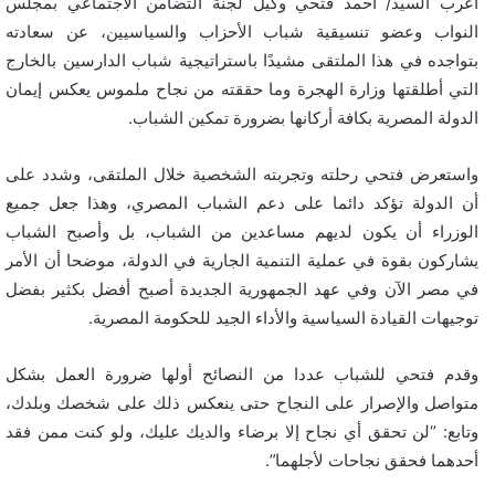
أعرب السيد/ أحمد فتحي وكيل لجنة التضامن الاجتماعي بمجلس
النواب وعضو تنسيقية شباب الأحزاب والسياسيين، عن سعادته
بتواجده في هذا الملتقى مشيدًا باستراتيجية شباب الدارسين بالخارج
التي أطلقتها وزارة الهجرة وما حققته من نجاح ملموس يعكس إيمان
الدولة المصرية بكافة أركانها بضرورة تمكين الشباب.
واستعرض فتحي رحلته وتجربته الشخصية خلال الملتقى، وشدد على
أن الدولة تؤكد دائما على دعم الشباب المصري، وهذا جعل جميع
الوزراء أن يكون لديهم مساعدين من الشباب، بل وأصبح الشباب
يشاركون بقوة في عملية التنمية الجارية في الدولة، موضحا أن الأمر
في مصر الآن وفي عهد الجمهورية الجديدة أصبح أفضل بكثير بفضل
توجيهات القيادة السياسية والأداء الجيد للحكومة المصرية.
وقدم فتحي للشباب عددا من النصائح أولها ضرورة العمل بشكل
متواصل والإصرار على النجاح حتى ينعكس ذلك على شخصك وبلدك،
وتابع: “لن تحقق أي نجاح إلا برضاء والديك عليك، ولو كنت ممن فقد
أحدهما فحقق نجاحات لأجلهما”.