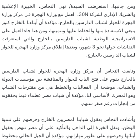
ومن جانبها، استعرضت السيدة/ نهى النحاس، الخبيرة الإعلامية
والشريك الإداري لشركة 30N، العمل مع وزارة الهجرة في مركز وزارة
الهجرة للحوار لشباب الدارسين بالخارج، مؤكدة أن أبناءنا بالخارج كنوز
ينبغي الاستفادة منها والحفاظ عليها وتنميتها، ومن هنا جاء العمل على
الاستراتيجية الوطنية لشباب الدارسين بالخارج والتي استغرقت
النقاشات حولها نحو 3 شهور، وبعدها إطلاق مركز وزارة الهجرة للحوار
لشباب الدارسين بالخارج.
وتابعت النحاس أن مركز وزارة الهجرة للحوار لشباب الدارسين
بالخارج يقوم على فتح الباب للحوار والمناقشة بين مؤسسات الدولة
والشباب، موضحة أن الفعاليات والخطط هي من مقترحات الشباب
وهو المحرك الأساسي لنا، مؤكدة أن شباب مصر عظماء فيما يحققونه
من إنجازات رغم صغر سنهم.
وأشادت النحاس بعقول شبابنا المصريين بالخارج وحرصهم على تنمية
الوطن، ونقل الخبرة إلى الداخل والتأكيد على أن مصر تنهض بعقول
أبنائها وحرصهم على تطوير مهاراتهم، مؤكدة أن الجيل الحالي محظوظ