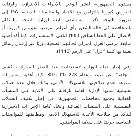
مستوى الجمهورية، لنشر الوعي بالإجراءات الاحترازية والوقائية
لفيروس كورونا بالتزامن مع الأعياد والمناسبات الدينية، لافتًا إلى
ضرورة التوجه لأقرب مستشفى تابعة لوزارة الصحة والسكان
بالمحافظة في حالة الشعور بأي أعراض مرضية لفيروس كورونا، أو
الاتصال على الخط الساخن (105) لتلقي الاستفسارات، كما أكد أهمية
متابعة مرضى العزل المنزلي لحالتهم الصحية دوريًا عبر إرسال رسائل
نصية بها كلمة “عزل” على الرقم (1440).
وفي إطار خطة الوزارة لاستعدادت عيد الفطر المبارك ، كشف
“مجاهد” عن ضبط وإعدام 223 طنًا و897 كيلو أغذية ومشروبات
متنوعة لعدم صلاحيتها للاستهلاك الآدمي، وذلك خلال عدة حملات
تفتيشية شنتها الإدارة العامة للرقابة على الأغذية على المنشأت
الغذائية بجميع محافظات الجمهورية، في إطار تكثيف الحملات
التفتيشية على المنشآت الغذائية واتخاذ كافة الإجراءات الاحترازية
للتأكد من صلاحية الأغذية للاستهلاك الآدمي ومطابقتها للمواصفات
القياسية حرصًا على سلامة المواطنين.