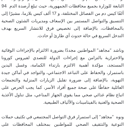
التابعة للوزارة بجميع محافظات الجمهورية، حيث تبلغ أرصدة الدم 94
ألفًا كيس دم من الفصائل المختلفة، و 17 ألف كيس بلازما، مشيرًا إلى
التنسيق والتواصل المستمر بين الإسعاف ومديريات الشئون الصحية
بالمحافظات، بالإضافة إلى تخصيص فرق للانتشار السريع بهدف
التدخل السريع في حالة حدوث أي طارئ أو حادث.
وناشد “مجاهد” المواطنين مجددًا بضرورة الالتزام بالإجراءات الوقائية
والاحترازية بالتزامن مع إجراءات الدولة للتصدي لفيروس كورونا
المستجد، مؤكدة أهمية الالتزم بارتداء الكمامة، وغسل اليدين
باستمرار، والحفاظ على التباعد الاجتماعي، والتواجد في أماكن جيدة
التهوية، بالإضافة إلى ضرورة تقليل الزيارات المنزلية والتجمعات
العائلية حفاظًا على صحة جميع أفراد الأسر، كما يجب الحرص على
اتباع نظام غذائي صحي مما يقوي الجهاز المناعي، مثل تناول الأغذية
الصحية والغنية بالفيتامينات والألياف الطبيعية.
ونوه “مجاهد” إلى استمرار فرق التواصل المجتمعي في تكثيف حملات
التوعية والتثقيف الصحي للمواطنين بمختلف المحافظات على