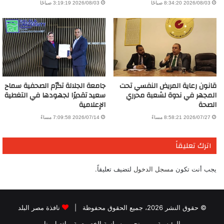
2026/08/03 8:34:20 صباحًا
2026/08/03 3:19:19 صباحًا
قانون رعاية المريض النفسي تحت
جامعة الجلالة تكرّم الصحفية سماح
المجهر في ندوة لشعبة محرري
سعيد تقديرًا لجهودها في التغطية
الصحة
الإعلامية
2026/07/27 8:58:21 مساءً
2026/07/14 7:09:58 مساءً
اترك تعليقاً
يجب أنت تكون
مسجل الدخول
لتضيف تعليقاً.
© حقوق النشر 2026، جميع الحقوق محفوظة |
نافذة مصر البلد
الرئيسية
من نحن
سياسة الخصوصية
اتصل بنا