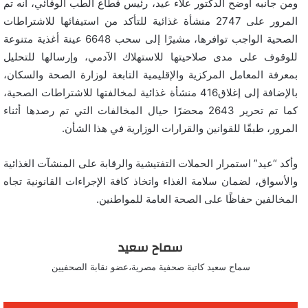
ومن جانبه أوضح الدكتور علاء عيد، رئيس قطاع الطب الوقائي، أنه تم
المرور على 2747 منشأة غذائية للتأكد من استيفائها للاشتراطات
الصحية الواجب توافرها، مشيرًا إلى سحب 6648 عينة أغذية متنوعة
للوقوف على مدى صلاحيتها للاستهلاك الآدمي، وإرسالها للتحليل
بمعرفة المعامل المركزية والإقليمية التابعة لوزارة الصحة والسكان،
بالإضافة إلى إغلاق416 منشأة غذائية لمخالفتها للاشتراطات الصحية،
كما تم تحرير 2643 محضرًا حيال المخالفات التي تم رصدها أثناء
المرور، طبقًا للقوانين والقرارات الوزارية في هذا الشأن.
وأكد “عيد” استمرار الحملات التفتيشية والرقابة على المنشآت الغذائية
والأسواق، لضمان سلامة الغذاء واتخاذ كافة الإجراءات القانونية تجاه
المخالفين حفاظًا على الصحة العامة للمواطنين.
سماح سعيد
سماح سعيد كاتبة صحفية مصرية،عضو نقابة الصحفيين