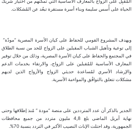
المُقبِل على الزواج بالمعارف الأساسية التي تمكنهم من اختيار شريك
الحياة على أُسس سليمة وبناء أسرة مستقرة تبعُد عن المُشكلات.
ويهدف المشروع القومي للحفاظ على كيان الأسرة المصرية “مودّة”
إلى توعية وتأهيل الشباب المقبلين على الزواج للحد من نسبة الطلاق
في المجتمع والحفاظ على كيان الأسرة المصرية، وذلك من خلال توفير
المعارف الأساسية للمُقبلين على الزواج، والارتقاء بخدمات الدعم
والإرشاد الأسري لمُساعدة حديثي الزواج والأزواج الذين لديهم
مشكلات تتعلق بالتوافُق والمواءمة الأسرية.
الجدير بالذكر أن عدد المترددين على منصة “مودة ” مُنذ إطلاقها وحتى
نهاية أبريل الماضى بلغ 4,8 مليون متردد من جميع محافظات
الجمهورية، وقد احتلت الإناث النصيب الأكبر في التردد بنسبة 70%.