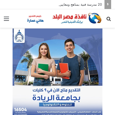
20 مدرسة فنية بمناهج ومعايير يابانية
بحث
الق
عن