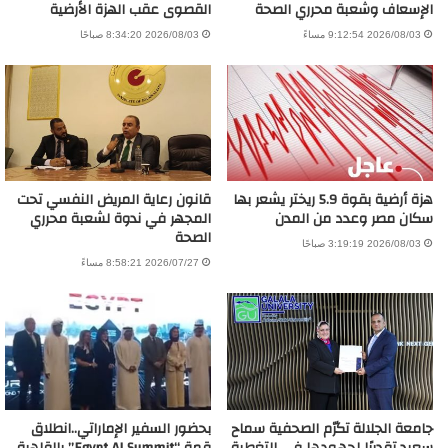
الإسعاف وشعبة محرري الصحة
القصوى عقب الهزة الأرضية
2026/08/03 9:12:54 مساءً
2026/08/03 8:34:20 صباحًا
هزة أرضية بقوة 5.9 ريختر يشعر بها
قانون رعاية المريض النفسي تحت
سكان مصر وعدد من المدن
المجهر في ندوة لشعبة محرري
الصحة
2026/08/03 3:19:19 صباحًا
2026/07/27 8:58:21 مساءً
جامعة الجلالة تكرّم الصحفية سماح
بحضور السفير الإماراتي..انطلاق
سعيد تقديرًا لجهودها في التغطية
قمة “Egypt AI Summit” بالقاهرة