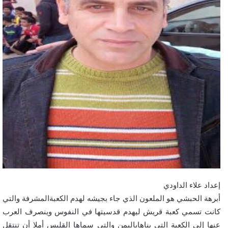
إعداد علاء الداودي
أبرهة الحبشي هو الملعون الذي جاء بجيشه لهدم الكعبةالمشرفة والتي
كانت تسمي كعبة قريش ليهدم قدسيتها في النفوس وينصرف العرب
عنها إلي الكعبة التي بناهاباليمن والتي سماها القليس أملا أن تنتقل