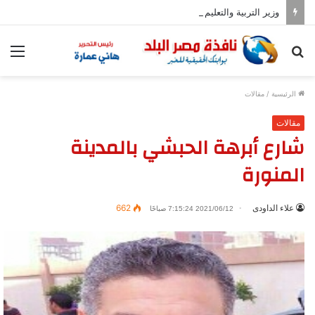
وزير التربية والتعليم يعلن زيادة عدد المدارس المصرية اليابانية إلى 102
بحث
الق
عن
الرئيسية
/
مقالات
مقالات
شارع أبرهة الحبشي بالمدينة
المنورة
علاء الداودى
662
2021/06/12 7:15:24 صباحًا