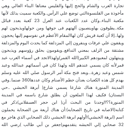
تجارة العرب والشام والحج إليها والقليس معناها البناء العالي وهي
مأخوذة من القلنسوةالتي توضع علي الرأس..والكعبة سميت بذلك لأنها
مكعبة البناء..وكان عدد الكعبات عند العرل 23 كعبة بعدد قبائل
مكة..يطوفون بهاوينصبون آلهتهم فى جوفها ومن حولهاويذبحون لهم
ولها..إلا أن كعبة قريش كان لهاالمقام الأعظم في نفوسهم إليها يحجون
ويقفون علي عرفات وينفرون إلي المزدلفة كما يحدث اليوم والمزدلفة
مشتقة من الزلف بمعني التدافع..ويقومون بحلق رؤوسهم ويذبحون
ويبتهلون لمعبودهم الكبير(الله القمر)ولهذالاتجد في أسماء العرب عبد
قمرلأنه كان يسمي عندهم الله ولهذا كان في أسمائهم عبدالله وعبد
شمس وعبد زهرة…وبعد فتح مكة أمر الرسول صلي الله عليه وسلم
بهدم كل هذه الكعبات بعدأن حطم الأصنام وكان عددها360 صنما..وفي
المدينة المنورة هناك شارعا يسمي شارع( أبرهة الحبشي ..حي
البستان) فكيف لهذا الملعون أن يطلق شارع باسمه في المدينة
المنورة؟؟!!وجدنا من البحث أن( ابن حجر العسقلاني)ذكر في
كتابه(الاصابه في تاريخ الصحابه):أن هناك أربعة من الصحابة يحملون
اسم (ابرهة الحبشي)!أولهم ابرهة الحبشي ذلك الصحابي الذي هاجر مع
32 صحابي إلي الحبشه يتقدمهم(جعفر بن أبي طالب )رضي الله