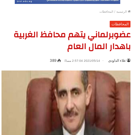
الرئيسية
/
المحافظات
المحافظات
عضوبرلماني يتهم محافظ الغربية
باهدار المال العام
علاء الداودى
389
2021/05/14 2:57:04 مساءً