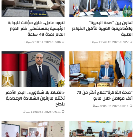
تعاون بين “صحة البحيرة”
تنويه عاجل.. غلق مؤقت للبوابة
والأكاديمية العربية لتأهيل الكوادر
الرئيسية بمستشفى كفر الدوار
الطبية
العام لمدة 48 ساعة
2026/07/27 11:49:45 صباحًا
2026/07/06 9:10:51 صباحًا
“صحة القاهرة”:علاج أكثر من 73
«انضباط بلا شكاوى».. البحر الأحمر
ألف مواطن خلال مايو
تختتم ماراثون الشهادة الإعدادية
بنجاح
2026/06/11 5:05:35 مساءً
2026/06/11 11:54:47 صباحًا