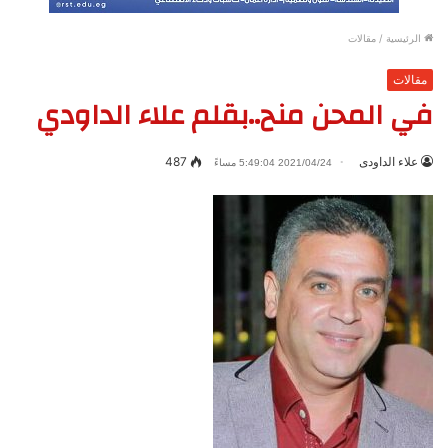
الرئيسية
/
مقالات
مقالات
في المحن منح..بقلم علاء الداودي
علاء الداودى
487
2021/04/24 5:49:04 مساءً