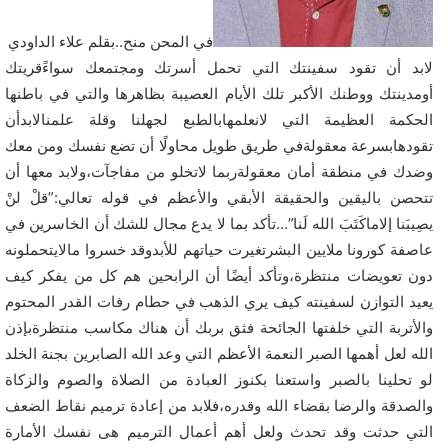
في المحن منح..بقلم علاء الداودي
لابد أن تقود سفينتك التي تحمل أسرتك ومجتمعك سواءًقريتك
أومدينتك ووطنك الأكبر تلك الأيام العصيبة بظاهرها والتي في باطنها
الحكمة العظيمة التي لانعلمهابالطبع لجهلنا وقلة علمنالابدأن
تقودهابسرعة معقولةفي طريق طويل محاولًا أن تضع نفسك ومن معك
وضدك في منطقة أمان معقولةربما لاتخلو من مفاجآت،ولابد معها أن
تتحصن باليقين والحقيقة الأبقي والأعظم في قوله تعالي:”قلْ لنْ
يصِيبَنا إلاماكَتَبَ الله لَنا”…تأكد بما لا يدع مجال للشك أن الخاسرين في
عاصفة كورونا ملايين البشرتغيرت حياتهم للأبدوقد خسروا مالايتحملونه
دون تعويضات منتظرة،وتأكد أيضًا أن الرابحين هم كل من يفكر كيف
يعيد التوازن لسفينته كيف يري الذهب في حطام رفات القدر المحتوم
والأتربة التي خلفتها الجائحة فثق بربك أن هناك مكاسب منتظرةبإذن
الله لعل أهمها الصبر النعمة الأعظم التي وعد الله الصابرين بجنة الخلد
لو تحلينا بالصبر واستعنا بكنوز العبادة من الصلاة والصوم والزكاة
والصدقة والرضا بقضاء الله وقدره،فلابد من إعادة ترميم نقاط الضعف
التي حدثت وقد تحدث ولعل أهم أعمال الترميم هى نفسك الأمارة