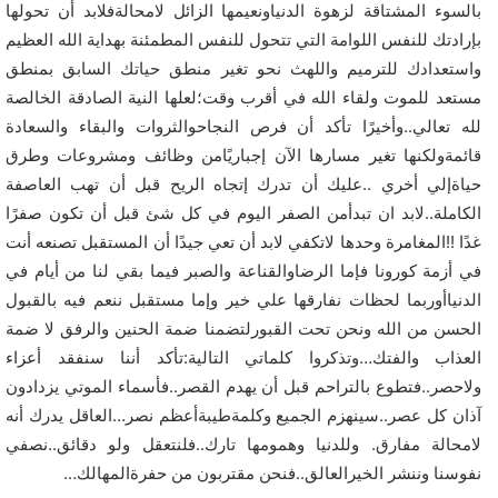
بالسوء المشتاقة لزهوة الدنياونعيمها الزائل لامحالةفلابد أن تحولها
بإرادتك للنفس اللوامة التي تتحول للنفس المطمئنة بهداية الله العظيم
واستعدادك للترميم واللهث نحو تغير منطق حياتك السابق بمنطق
مستعد للموت ولقاء الله في أقرب وقت؛لعلها النية الصادقة الخالصة
لله تعالي..وأخيرًا تأكد أن فرص النجاحوالثروات والبقاء والسعادة
قائمةولكنها تغير مسارها الآن إجباريًامن وظائف ومشروعات وطرق
حياةإلي أخري ..عليك أن تدرك إتجاه الريح قبل أن تهب العاصفة
الكاملة..لابد ان تبدأمن الصفر اليوم في كل شئ قبل أن تكون صفرًا
غدًا !!المغامرة وحدها لاتكفي لابد أن تعي جيدًا أن المستقبل تصنعه أنت
في أزمة كورونا فإما الرضاوالقناعة والصبر فيما بقي لنا من أيام في
الدنياأوربما لحظات نفارقها علي خير وإما مستقبل ننعم فيه بالقبول
الحسن من الله ونحن تحت القبورلتضمنا ضمة الحنين والرفق لا ضمة
العذاب والفتك…وتذكروا كلماتي التالية:تأكد أننا سنفقد أعزاء
ولاحصر..فتطوع بالتراحم قبل أن يهدم القصر..فأسماء الموتي يزدادون
آذان كل عصر..سينهزم الجميع وكلمةطيبةأعظم نصر…العاقل يدرك أنه
لامحالة مفارق. وللدنيا وهمومها تارك..فلنتعقل ولو دقائق..نصفي
نفوسنا وننشر الخيرالعالق..فنحن مقتربون من حفرةالمهالك…