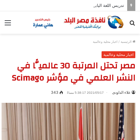
تدريس اللغة اليابانية فى المدارس بدءا من العام المقبل
بحث
الق
عن
الرئيسية
/
اخبار محلية وعالمية
اخبار محلية وعالمية
مصر تحتل المرتبة 30 عالميًّا في
النشر العلمي في مؤشر Scimago
علاء الداودى
343
2021/05/17 5:38:17 مساءً