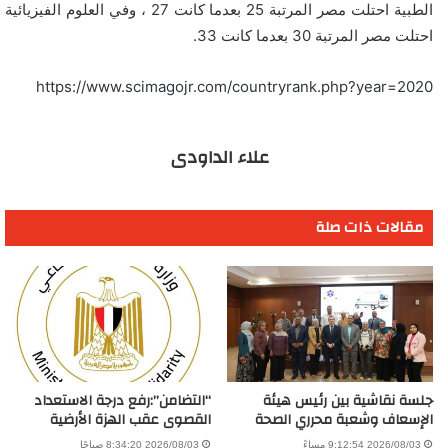
الطبية احتلت مصر المرتبة 25 بعدما كانت 27 ، وفي العلوم الفيزيائية
احتلت مصر المرتبة 30 بعدما كانت 33.
https://www.scimagojr.com/countryrank.php?year=2020
علاء الداودى
مقالات ذات صلة
جلسة نقاشية بين رئيس هيئة
“التضامن”:رفع درجة الاستعداد
الإسعاف وشعبة محرري الصحة
القصوى عقب الهزة الأرضية
2026/08/03 9:12:54 مساءً
2026/08/03 8:34:20 صباحًا