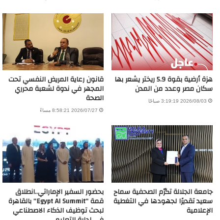
هزة أرضية بقوة 5.9 ريختر يشعر بها
قانون رعاية المريض النفسي تحت
سكان مصر وعدد من المدن
المجهر في ندوة لشعبة محرري
الصحة
2026/08/03 3:19:19 صباحًا
2026/07/27 8:58:21 مساءً
جامعة الجلالة تكرّم الصحفية سماح
بحضور السفير الإماراتي..انطلاق
سعيد تقديرًا لجهودها في التغطية
قمة “Egypt AI Summit” بالقاهرة
الإعلامية
لبحث توظيف الذكاء الاصطناعي
في إدارة التعليم