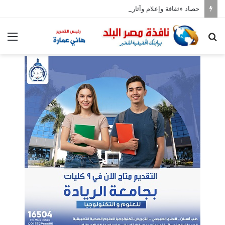
حصاد «ثقافة وإعلام وآثار» النواب
بحث
الق
عن