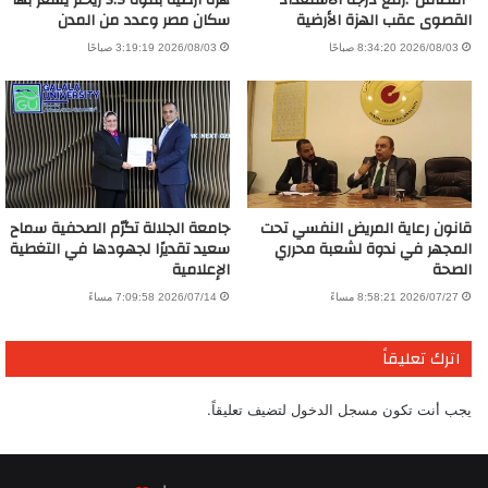
“التضامن”:رفع درجة الاستعداد
هزة أرضية بقوة 5.9 ريختر يشعر بها
القصوى عقب الهزة الأرضية
سكان مصر وعدد من المدن
2026/08/03 8:34:20 صباحًا
2026/08/03 3:19:19 صباحًا
قانون رعاية المريض النفسي تحت
جامعة الجلالة تكرّم الصحفية سماح
المجهر في ندوة لشعبة محرري
سعيد تقديرًا لجهودها في التغطية
الصحة
الإعلامية
2026/07/27 8:58:21 مساءً
2026/07/14 7:09:58 مساءً
اترك تعليقاً
يجب أنت تكون
مسجل الدخول
لتضيف تعليقاً.