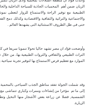
وأكدت فؤاد ان منطقة الشلالات بمحمية وادى الريان تتميز
الريان ضمن أهم المحميات الجاذبة للسياحة الداخلية والخ
الطبيعية مع توفير الراحة والاستمتاع للزوار لتعطى نموذجا
والاجتماعية والتراثية والثقافية والاقتصادية وكذلك دمج ا
حتى فى ظل الظروف الاستثنائية التى يشهدها العالم .
وأوضحت فؤاد ان مصر تشهد حاليا تحولا تنمويا سريعا في كا
التراث الطبيعي والثقافي والثروات الطبيعية بها، من خلال 
الموارد مع تعظيم فرص الاستمتاع بها لتوفير تجربة سياحية 
وقد شملت الجولة تفقد مناطق الجذب السياحى بالمحمية وا
إلى ما تم مؤخرا من إنشاءات وممرات وكباري تتماشى مع ط
الشمسية, فضلا عن زراعة بعض الأشجار منها النخيل وتط
الزيارة.