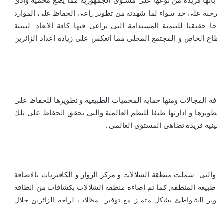
 بأنها فريدة من نوعها على مستوى الجمهورية مما يضع محمية وادى
ارجية على حد سواء لما شهدته من تطوير راعى الحفاظ على الموارد
 حقيقيا للتنمية المستدامة التى يراعى فيها كافة الابعاد البيئية
لقطاع الخاص و المجتمع المحلى مما انعكس على زيادة اعداد الزائرين
فة المجالات ومنها حماية المحميات الطبيعية و تطويرها للحفاظ على
تطويرها و ادارتها طبقا للنظم العالمية والتى تحقق الحفاظ على تلك
بيئية فريدة تضاهى المستوى العالمى .
لتى شملت منطقة الشلالات و مركز الزوار و الكافتريات بالاضافة
بيعة المنطقة, كما تم إضاءة منطقة الشلالات بكشافات من الطاقة
وير الشواطئ بشكل متميز مع توفير مظلات لراحة الزائرين خلال