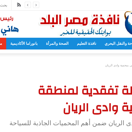
ملخص
مدارس بدءا من العام المقبل
الموقع
RSS
حة والنقل البحري
نافذة التعليم
الصحة والمرأة
بانوراما الأكاديمية
مح
ى بمحمية وادى الريان
ولة تفقدية لمنطقة
 وادى الريان
دى الريان ضمن أهم المحميات الجاذبة للسياحة