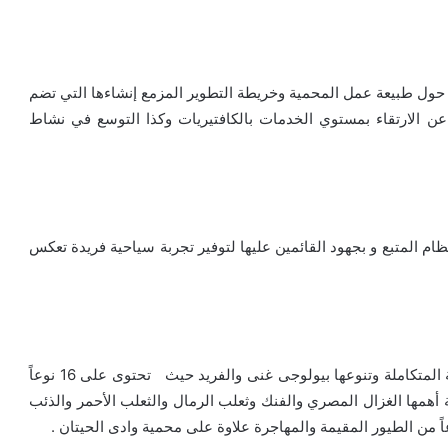
حول طبيعة عمل المحمية وخريطة التطوير المزمع إنشاءها التي تضم
 عن الارتقاء بمستوي الخدمات بالكافتيريات وكذا التوسع في نشاط
ظام المتبع و بجهود القائمين عليها لتوفير تجربة سياحية فريدة تعكس
جديرا بالذكر ان محمية وادى الريان تتميز ببيئتها الصحراوية المتكاملة وتنوعها بيولوجى غنى والفريد حيث تحتوى على 16 نوعاً
نوعاً من الحيوانات البرية أهمها الغزال المصري والفنك وثعلب الرمال والثعلب الأحمر والذئب