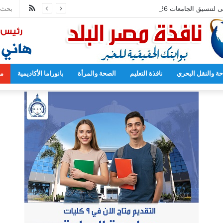
ملخص
 لتنسيق الجامعات 2026
الموقع
RSS
حة والنقل البحري
نافذة التعليم
الصحة والمرأة
بانوراما الأكاديمية
مح