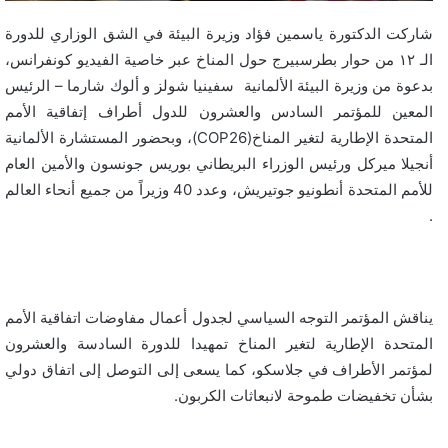
شاركت الدكتورة ياسمين فؤاد وزيرة البيئة في الشق الوزاري للدورة
الـ ١٢ من حوار بطرسبيرج حول المناخ عبر خاصية الفيديو كونفرانس،
بدعوة من وزيرة البيئة الألمانية سفينيا شولز و ألوك شارما – الرئيس
المعين للمؤتمر السادس والعشرون للدول أطراف إتفاقية الأمم
المتحدة الإطارية لتغير المناخ(COP26)، وبحضور المستشارة الألمانية
أنجيلا ميركل ورئيس الوزراء البريطاني بوريس جونسون والأمين العام
للأمم المتحدة أنطونيو جوتيريش، وعدد 40 وزيراً من جميع أنحاء العالم
.
يناقش المؤتمر التوجه السياسي لجدول أعمال مفاوضات اتفاقية الأمم
المتحدة الإطارية لتغير المناخ تمهيدا للدورة السادسة والعشرون
لمؤتمر الأطراف في جلاسكو، كما يسعى إلى التوصل إلى اتفاق دولي
بشأن تخفيضات طموحة لانبعاثات الكربون.