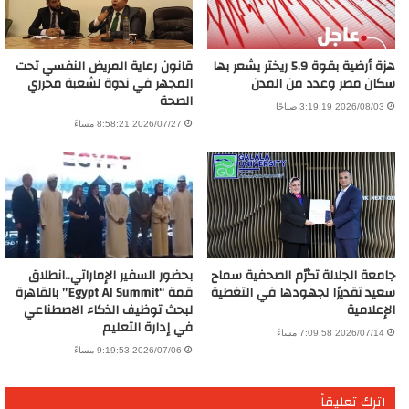
هزة أرضية بقوة 5.9 ريختر يشعر بها
قانون رعاية المريض النفسي تحت
سكان مصر وعدد من المدن
المجهر في ندوة لشعبة محرري
الصحة
2026/08/03 3:19:19 صباحًا
2026/07/27 8:58:21 مساءً
جامعة الجلالة تكرّم الصحفية سماح
بحضور السفير الإماراتي..انطلاق
سعيد تقديرًا لجهودها في التغطية
قمة “Egypt AI Summit” بالقاهرة
الإعلامية
لبحث توظيف الذكاء الاصطناعي
في إدارة التعليم
2026/07/14 7:09:58 مساءً
2026/07/06 9:19:53 مساءً
اترك تعليقاً