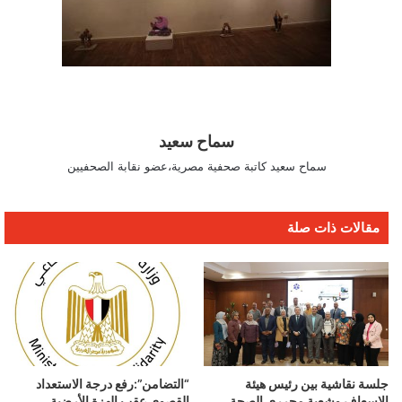
سماح سعيد
سماح سعيد كاتبة صحفية مصرية،عضو نقابة الصحفيين
مقالات ذات صلة
جلسة نقاشية بين رئيس هيئة
“التضامن”:رفع درجة الاستعداد
الإسعاف وشعبة محرري الصحة
القصوى عقب الهزة الأرضية