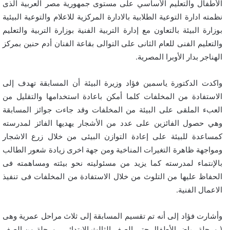
الأطفال والتعليم الأساسي على مستوى جمهورية مصر العربية الذى
نظمته ادارة التوعية الطلابية بالادارة المركزية للاعلام والتوعية البيئية
بوزارة البيئة بالتعاون مع إدارة التربية الفنية بوزارة التربية والتعليم
والتعليم الفنى للعام الثانى على التوالى بقاعة الفنان أدم حنين بمركز
الهناجر بدار الأوبرا المصرية.
واكدت الدكتورة ياسمين فؤاد وزيرة البيئة أن المسابقة تهدف إلى
الاستفادة من المخلفات كلما أمكن باعادة استخدامها والتقليل من
العبء الملقى على البيئة من المخلفات وقد جاءت جوائز المسابقة
وهي حصول الفائزين على عدد من الأشجار يهديها الفائز لمدرسته
كمساعدة للبيئة على إعادة التوازن البيئى من خلال زرع الاشجار
ومواجهة ظاهرة التغيرات المناخية ومن جهة اخرى زيادة شعور الطالب
بالإنتماء لمدرسته كما يزيد من مسئوليته نحو بيئته ومساهمته فى
الحفاظ عليها من التلوث من خلال الاستفادة من المخلفات فى تنفيذ
الاعمال الفنية.
وأشارت فؤاد إلى أنه تم تقسيم المسابقة إلى ثلاث مراحل عمرية وهى
( مرحلة رياض الأطفال حتى الصف الثالث الإبتدائى ، مرحلة من الصف