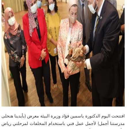
افتتحت اليوم الدكتورة ياسمين فؤاد وزيرة البيئة معرض (بأيدينا هنخلى
مدرستنا أجمل) لأجمل عمل فني باستخدام المخلفات لمرحلتي رياض