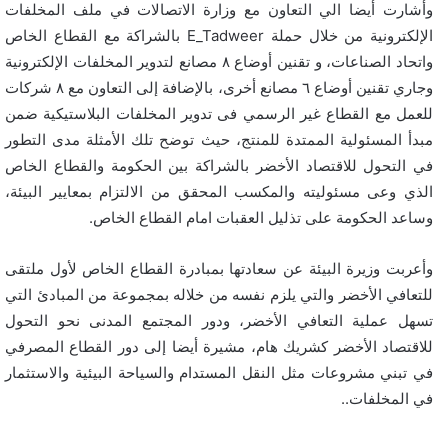
وأشارت أيضا الي التعاون مع وزارة الاتصالات في ملف المخلفات
الإلكترونية من خلال حملة E_Tadweer بالشراكة مع القطاع الخاص
واتحاد الصناعات، و تقنين أوضاع ٨ مصانع لتدوير المخلفات الإلكترونية
وجاري تقنين أوضاع ٦ مصانع أخرى، بالإضافة إلى التعاون مع ٨ شركات
للعمل مع القطاع غير الرسمي فى تدوير المخلفات البلاستيكية ضمن
مبدأ المسئولية الممتدة للمنتج، حيث توضح تلك الأمثلة مدى التطور
في التحول للاقتصاد الأخضر بالشراكة بين الحكومة والقطاع الخاص
الذي وعى مسئوليته والمكسب المحقق من الالتزام بمعايير البيئة،
وساعد الحكومة على تذليل العقبات امام القطاع الخاص.
وأعربت وزيرة البيئة عن سعادتها بمبادرة القطاع الخاص لأول ملتقى
للتعافي الأخضر والتي يلزم نفسه من خلاله بمجموعة من المبادئ التي
تسهل عملية التعافي الأخضر، ودور المجتمع المدنى نحو التحول
للاقتصاد الأخضر كشريك هام، مشيرة أيضا إلى دور القطاع المصرفي
في تبني مشروعات مثل النقل المستدام والسياحة البيئية والاستثمار
في المخلفات..