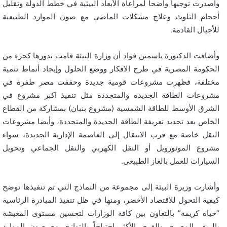
واصدرت توجيها واضحا لمراعاة الأبعاد البيئية في خطط الدولة وتقليل
أحجام التلوث وعلاج مشكلات الماضي مع صون الموارد الطبيعية
للأجيال القادمة.
وأضافت الدكتورة ياسمين فؤاد أن وزارة البيئة قامت بدورها كجزء من
الحكومة المصرية في طرح الافكار ووضع الحلول وإيجاد أنماط تنمية
مختلفة، فظهرت مشروعات قومية جديدة وحققت مصر طفرة في
مشروعات الطاقة الجديدة والمتجددة مثل تنفيذ اكبر مشروع في
الشرق الأوسط للطاقة الشمسية (مشروع بنبان) بمشاركة من القطاع
الخاص بعد تحديد تعريفة الطاقة الجديدة والمتجددة، وأيضا مشروعات
النقل خاصة مع قرب الانتقال إلى العاصمة الإدارية الجديدة، سواء
مشروع المونورويل أو النقل الكهربي والنقل الجماعي وتحويل
السيارات للعمل بالغاز الطبيعى.
وأشارت وزيرة البيئة إلى مجموعة من النماذج التي تم تنفيذها توضح
كيفية التحول للاقتصاد الأخضر، ومنها في ظل تنفيذ المبادرة الرئاسية
“حياة كريمة” بالتعاون بين كافة الوزارات لتحسين مستوى المعيشة
بالريف المصري والقرى الأكثر احتياجاً بالتوازي مع صون الموارد