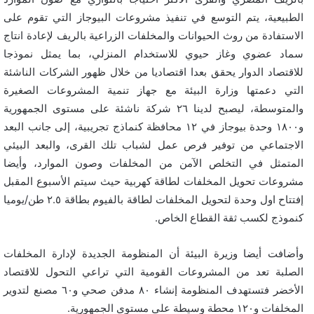
الطبيعية، يتم التوسع في تنفيذ مشروعات البيوجاز التي تقوم على
الاستفادة من روث الحيوانات والمخلفات الزراعية بالريف لإعادة انتاج
سماد عضوي وغاز حيوي للاستخدام المنزلي، بما يمثل نموذجا
للاقتصاد الدوار يحقق بعدا اقتصاديا من خلال ظهور الشركات الناشئة
التي دعمتها وزارة البيئة مع جهاز تنمية المشروعات الصغيرة
والمتوسطة، ليصبح لدينا ٢٦ شركة ناشئة على مستوى الجمهورية
و١٨٠٠ وحدة بيوجاز في ١٢ محافظة كنماذج تجريبية، إلى جانب البعد
الاجتماعي من توفير فرص عمل لشباب تلك القرى، والبعد البيئي
المتمثل في التخلص الآمن من المخلفات وصون الموارد، وأيضا
مشروعات تحويل المخلفات لطاقة كهربية حيث سيتم الأسبوع المقبل
إفتتاح اول وحدة لتحويل المخلفات لطاقة بالفيوم بطاقة ٢.٥ طن/يوميا
كنموذج لكسب ثقة القطاع الخاص.
وأضافت أيضا وزيرة البيئة أن المنظومة الجديدة لإدارة المخلفات
الصلبة تعد من المشروعات القومية التي تراعي التحول للاقتصاد
الأخضر فتستهدف المنظومة إنشاء ٨٠ مدفن صحي و٦٠ مصنع لتدوير
المخلفات و١٢٠ محطة وسيطة على مستوى الجمهورية.