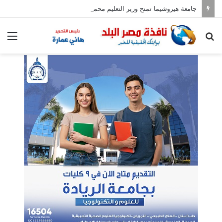
جامعة هيروشيما تمنح وزير التعليم محمد عبد اللطيف الدكتوراه الفخرية
بحث
الق
عن