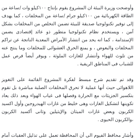
وأوضحت وزيرة البيئة ان المشروع يقوم بإنتاج ١٠٠كيلو وات /ساعة من
الطاقة الكهربائية من ١٠٠كيلو جرام /ساعة من المخلفات ، كما يهدف
إلى توفير تكنولوجيا صديقة للبيئة تضمن التخلص من المخلفات بشكل
آمن ، ويستخدم نظام تكنولوجيا متطور ذو عائد إقتصادى يضمن
الإستدامة ، كما انه يحد من انتشار الأمراض المعدية الناتجة عن تراكم
المخلفات والبعوض ، و يمنع الحرق العشوائى للمخلفات وما ينتج عنه
من تلوث للهواء وأنتشار للغازات الملوثة ، ويوفر أيضاً فرص عمل
للشباب فى المناطق الريفية .
وقد تم تقديم شرح مبسط لفكرة المشروع القائمة على التغويز
اللاهوائى حيث أنها عملية لا تحرق المخلفات الصلبة مباشرة بل تقوم
بتكسير الجزيئات مع الحرارة وفصلها فى غياب الهواء وبعد ذلك يعاد
تكوينها لتشكيل الغازات وهى خليط من غازات الهيدروجين وأول اكسيد
الكربون وبعض غازات الميثان والإيثيلين وثانى أكسيد الكربون
،والكربون الحيوى .
وأشار محافظ الفيوم الى أن المحافظة تعمل على تذليل العقبات أمام