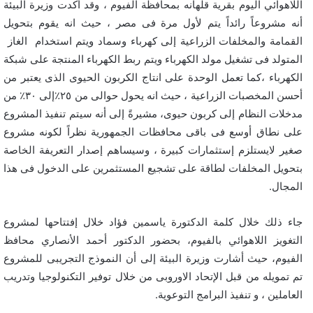
اللاهوائي اليوم بقرية قلهانه بمحافظة الفيوم ، وقد أكدت وزيرة البيئة
أنه مشروعاً رائداً يتم لأول مرة فى مصر ، حيث انه يقوم بتحويل
القمامة والمخلفات الزراعية إلى كهرباء وسماد ويتم استخدام الغاز
المتولد فى تشغيل مولد الكهرباء ويتم ربط الكهرباء المنتجة على شبكة
الكهرباء ،كما تعمل الوحدة على انتاج الكربون الحيوى الذى يعتبر من
أحسن المخصبات الزراعية ، حيث انه يحول حوالى من ٢٥٪إلى ٣٠٪ من
مدخلات النظام إلى كربون حيوى، مشيرةً إلى أنه سيتم تنفيذ المشروع
على نطاق أوسع فى باقى محافظات الجمهورية نظراً لكونه مشروع
صغير لايستلزم إستثمارات كبيرة ، وسيساهم إصدار التعريفة الخاصة
بتحويل المخلفات لطاقة على تشجيع المستثمرين على الدخول فى هذا
المجال.
جاء ذلك خلال كلمة الدكتورة ياسمين فؤاد خلال إفتتاحها لمشروع
التغويز اللاهوائي بالفيوم، بحضور الدكتور أحمد الأنصاري محافظ
الفيوم، حيث أشارت وزيرة البيئة إلى أن النموذج التجريبى للمشروع
تم تمويله من قبل الإتحاد الاوروبى من خلال توفير التكنولوجيا وتدريب
العاملين ، و تنفيذ البرامج التوعوية.