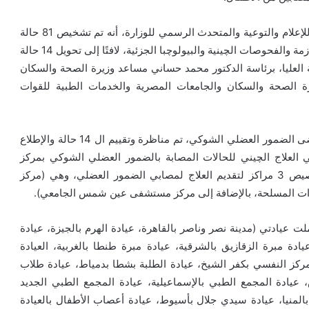
وأوضح الدكتور خالد مجاهد مساعد وزيرة الصحة والسكان للإعلام والتوعية والمتحدث الرسمي للوزارة، أنه تم تشخيص 81 حالة
مصابة بالضمور العضلي بعد إجراء الفحوصات الإكلينيكية اللازمة والفحوصات الچينية والبيولوچبا الجزئية، لافتًا إلى تحويل 14 حالة
 العليا، برئاسة الدكتور محمد حساني مساعد وزيرة الصحة والسكان
ة الصحة والسكان والجامعات المصرية والخدمات الطبية للقوات
وأشار مجاهد إلى أنه خلال اجتماع اللجنة العليا لمتابعة مرضى الضمور العضلي الشوكي، تم مناظرة وتقييم ال 14 حالة والإطلاع
 العلاج الچيني للحالات المصابة بالضمور العضلي الشوكي بمركز
مستشفى معهد ناصر خلال الأسبوع الجاري، حيث تم تخصيص 3 مراكز لتقديم العلاج لمصابي الضمور العضلي، وهي (مركز
وات المسلحة، بالإضافة إلى مركز مستشفى عين شمس الجامعي).
خيص الحالات شملت عيادتي (مدينة نصر وناصر بالقاهرة، عيادة الهرم بالجيزة، عيادة
دة مبرة الزقازيق بالشرقية، عيادة مبرة طنطا بالغربية، العيادة
المركز النفسي بكفر الشيخ، عيادة الطلبة بشطا بدمياط، عيادة طلاب
 عيادة المجمع الطبي بالإسماعيلية، عيادة المجمع الطبي الجديد
بالمنيا، عيادة سيدي جلال بأسيوط، عيادة أعصاب الأطفال بالعيادة