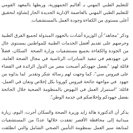
للتعليم الطبي المهني بـ أقاليم الجمهورية، وربطها بالمعهد القومي
للتعليم الطبي المهني بالعاصمة الإدارية الجديدة الجار إنشاؤه لتحقيق
أعلى مستوى من الكفاءة وجودة العمل بالمستشفيات.
وذكر “مجاهد” أن الوزيرة أشادت بالجهود المبذولة لجميع الفرق الطبية
وحرصهم على تقديم أفضل الخدمات الطبية للمواطنين بمستوى عال
من الجودة والكفاءة بجميع مستشفيات وزارة الصحة السكان، فضلاً
عن جهودهم في تنفيذ المبادرات الرئاسية في مجال الصحة العامة،
قائلة لهم: “بفضل جهودكم أصبحت مصر من الدول الرائدة في القضاء
على فيروس سي”، كما وجهت لهم رسالة شكر وتقدير لما بذلوه من
جهود في مواجهة جائحة فيروس كورونا بكل إخلاص وتفان في العمل،
قائلة: “استمرار العمل في النهوض بالمنظومة الصحية خلال الجائحة
بفضل جهودكم وإخلاصكم في خدمة الوطن”.
يذكر أن الدكتورة هالة زايد وزيرة الصحة والسكان أجرت، اليوم، زيارة
ميدانية إلى محافظة الأقصر تفقدت خلالها عددًا من المستشفيات
لمتابعة سير العمل بمنظومة التأمين الصحي الشامل والتي انطلقت