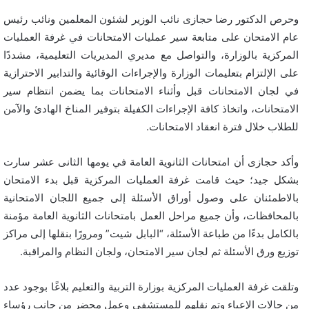
وحرص الدكتور رضا حجازى نائب الوزير لشئون المعلمين ونائب رئيس
عام الامتحان على متابعة سير عمليات الامتحانات في غرفة العمليات
المركزية بالوزارة، والتواصل مع مديري المديريات التعليمية، مشددًا
على الإلتزام بتعليمات الوزارة والإجراءات الوقائية والتدابير الاحترازية
في لجان الامتحانات قبل وأثناء الامتحانات بما يضمن انتظام سير
الامتحانات، واتخاذ كافة الإجراءات الكفيلة بتوفير المناخ الهادئ والآمن
للطلاب خلال فترة انعقاد الامتحانات.
وأكد حجازى أن امتحانات الثانوية العامة في يومها الثانى عشر سارت
بشكل جيد؛ حيث قامت غرفة العمليات المركزية قبل بدء الامتحان
بالاطمئنان على وصول أوراق الأسئلة إلى جميع اللجان الامتحانية
بالمحافظات، وأن جميع مراحل العمل بامتحانات الثانوية العامة مؤمنة
بالكامل بدءًا من طباعة الأسئلة، “البابل شيت” ومرورًا بنقلها إلى مراكز
توزيع ورق الأسئلة ثم لجان سير الامتحان، ولجان النظام والمراقبة.
وتلقت غرفة العمليات المركزية بوزارة التربية والتعليم بلاغًا بوجود عدد
من حالات الإعياء وتم نقلهم للمستشفى وعمل محضر من جانب رؤساء