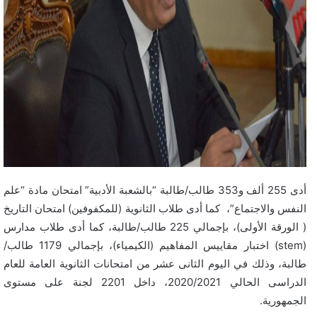
أدى 255 ألف و353 طالب/طالبة “بالشعبة الأدبية” امتحان مادة “علم
النفس والاجتماع”، كما أدى طلاب الثانوية (للمكفوفين) امتحان التاريخ
( الورقة الأولى)، بإجمالي 225 طالب/طالبة، كما أدى طلاب مدارس
(stem) اختبار مقاييس المفاهيم (الكيمياء)، بإجمالي 1179 طالب/
طالبة، وذلك في اليوم الثانى عشر من امتحانات الثانوية العامة للعام
الدراسى الحالي 2020/2021، داخل 2201 لجنة على مستوى
الجمهورية.