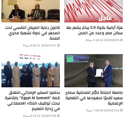
هزة أرضية بقوة 5.9 ريختر يشعر بها
قانون رعاية المريض النفسي تحت
سكان مصر وعدد من المدن
المجهر في ندوة لشعبة محرري
الصحة
2026/08/03 3:19:19 صباحًا
2026/07/27 8:58:21 مساءً
جامعة الجلالة تكرّم الصحفية سماح
بحضور السفير الإماراتي..انطلاق
سعيد تقديرًا لجهودها في التغطية
قمة “Egypt AI Summit” بالقاهرة
الإعلامية
لبحث توظيف الذكاء الاصطناعي
في إدارة التعليم
2026/07/14 7:09:58 مساءً
2026/07/06 9:19:53 مساءً