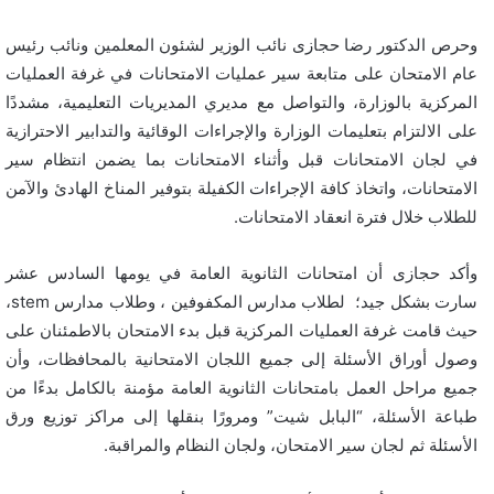
وحرص الدكتور رضا حجازى نائب الوزير لشئون المعلمين ونائب رئيس
عام الامتحان على متابعة سير عمليات الامتحانات في غرفة العمليات
المركزية بالوزارة، والتواصل مع مديري المديريات التعليمية، مشددًا
على الالتزام بتعليمات الوزارة والإجراءات الوقائية والتدابير الاحترازية
في لجان الامتحانات قبل وأثناء الامتحانات بما يضمن انتظام سير
الامتحانات، واتخاذ كافة الإجراءات الكفيلة بتوفير المناخ الهادئ والآمن
للطلاب خلال فترة انعقاد الامتحانات.
وأكد حجازى أن امتحانات الثانوية العامة في يومها السادس عشر
سارت بشكل جيد؛ لطلاب مدارس المكفوفين ، وطلاب مدارس stem،
حيث قامت غرفة العمليات المركزية قبل بدء الامتحان بالاطمئنان على
وصول أوراق الأسئلة إلى جميع اللجان الامتحانية بالمحافظات، وأن
جميع مراحل العمل بامتحانات الثانوية العامة مؤمنة بالكامل بدءًا من
طباعة الأسئلة، “البابل شيت” ومرورًا بنقلها إلى مراكز توزيع ورق
الأسئلة ثم لجان سير الامتحان، ولجان النظام والمراقبة.