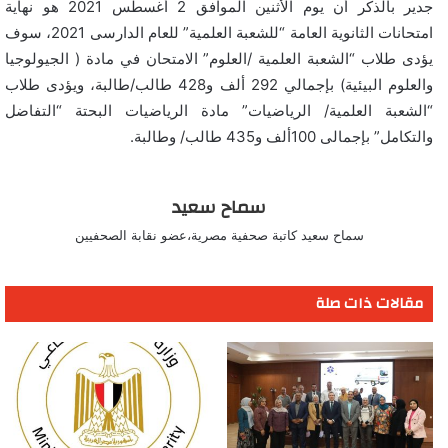
جدير بالذكر أن يوم الأثنين الموافق 2 أغسطس 2021 هو نهاية
امتحانات الثانوية العامة “للشعبة العلمية” للعام الدارسى 2021، سوف
يؤدى طلاب “الشعبة العلمية /العلوم” الامتحان في مادة ( الجيولوجيا
والعلوم البيئية) بإجمالي 292 ألف و428 طالب/طالبة، ويؤدى طلاب
“الشعبة العلمية/ الرياضيات” مادة الرياضيات البحتة “التفاضل
والتكامل” بإجمالى 100ألف و435 طالب/ وطالبة.
سماح سعيد
سماح سعيد كاتبة صحفية مصرية،عضو نقابة الصحفيين
مقالات ذات صلة