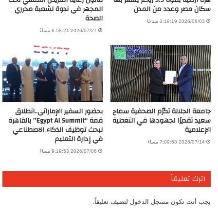
هزة أرضية بقوة 5.9 ريختر يشعر بها
قانون رعاية المريض النفسي تحت
سكان مصر وعدد من المدن
المجهر في ندوة لشعبة محرري
الصحة
2026/08/03 3:19:19 صباحًا
2026/07/27 8:58:21 مساءً
جامعة الجلالة تكرّم الصحفية سماح
بحضور السفير الإماراتي..انطلاق
سعيد تقديرًا لجهودها في التغطية
قمة “Egypt AI Summit” بالقاهرة
الإعلامية
لبحث توظيف الذكاء الاصطناعي
في إدارة التعليم
2026/07/14 7:09:58 مساءً
2026/07/06 9:19:53 مساءً
اترك تعليقاً
يجب أنت تكون
مسجل الدخول
لتضيف تعليقاً.