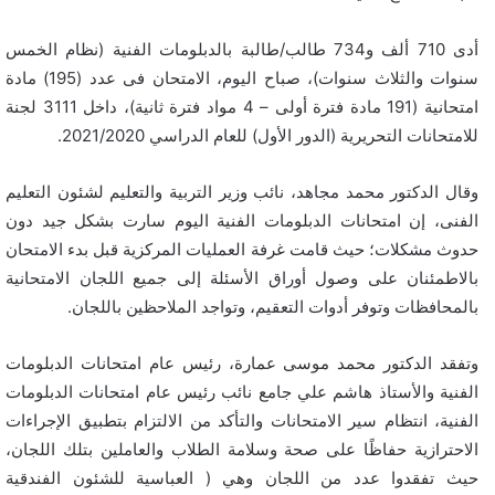
أدى 710 ألف و734 طالب/طالبة بالدبلومات الفنية (نظام الخمس
سنوات والثلاث سنوات)، صباح اليوم، الامتحان فى عدد (195) مادة
امتحانية (191 مادة فترة أولى – 4 مواد فترة ثانية)، داخل 3111 لجنة
للامتحانات التحريرية (الدور الأول) للعام الدراسي 2021/2020.
وقال الدكتور محمد مجاهد، نائب وزير التربية والتعليم لشئون التعليم
الفنى، إن امتحانات الدبلومات الفنية اليوم سارت بشكل جيد دون
حدوث مشكلات؛ حيث قامت غرفة العمليات المركزية قبل بدء الامتحان
بالاطمئنان على وصول أوراق الأسئلة إلى جميع اللجان الامتحانية
بالمحافظات وتوفر أدوات التعقيم، وتواجد الملاحظين باللجان.
وتفقد الدكتور محمد موسى عمارة، رئيس عام امتحانات الدبلومات
الفنية والأستاذ هاشم علي جامع نائب رئيس عام امتحانات الدبلومات
الفنية، انتظام سير الامتحانات والتأكد من الالتزام بتطبيق الإجراءات
الاحترازية حفاظًا على صحة وسلامة الطلاب والعاملين بتلك اللجان،
حيث تفقدوا عدد من اللجان وهي ( العباسية للشئون الفندقية