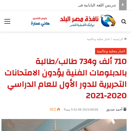
تدريس اللغة اليابانية فى المدارس بدءا من العام المقبل
بحث
الق
عن
الرئيسية
/
اخبار محلية وعالمية
اخبار محلية وعالمية
710 ألف و734 طالب/طالبة
بالدبلومات الفنية يؤدون الامتحانات
التحريرية للدور الأول للعام الدراسي
2020-2021
أحمد صديق
922
2021/06/28 5:41:08 مساءً