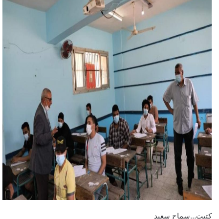
كتبت…سماح سعيد