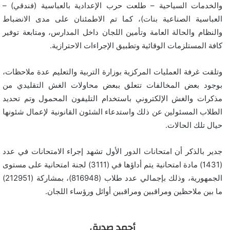
والخدمات السياحية – طلعت حرب الإعدادية بالعباسية (فندقي) –
العباسية الصناعية بنات)، كما تم الاطمئنان على مدى الانضباط
والنظام والحالة العامة وتأمين اللجان داخل المدارس، ومتابعة توفير
كافة المستلزمات الوقائية وتطبيق الإجراءات الاحترازية.
وتلقت غرفة العمليات المركزية بوزارة التربية والتعليم عدة ملاحظات،
بوجود بعض المخالفات تتعلق ببعض محاولات الغش التقليدي من
مذكرات والغش الإلكتروني باستخدام التليفون المحمول وتم تحديد
الطلاب المسئولين عن ذلك واستدعاء الشئون القانونية لإعمال شئونها
حيال تلك الحالات.
جدير بالذكر أن امتحانات الدور الأول تشهد إجراء الامتحانات في عدد
(1431) مادة امتحانية يتم أداؤها في (3111) لجنة امتحانية على مستوى
الجمهورية، وذلك بإجمالي عدد طلاب (816948)، بمشاركة (212951)
ما بين ملاحظين ومراقبين ومراقبين أوائل ورؤساء اللجان.
أحمد صديق