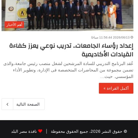
أهم الأخبار
2026/06/13 11:56:44 صباحًا
إعداد رؤساء الجامعات.. تدريب نوعي يعزز كفاءة
القيادات الأكاديمية
عُقد البرنامج التدريبي للسادة المرشحين لشغل منصب رئيس جامعة،والذى
تضمن مجموعة من المحاضرات المتخصصة فى الإدارة، وتطوير الأداء
المؤسسي. حيث…
أكمل القراءة »
الصفحة التالية
© حقوق النشر 2026، جميع الحقوق محفوظة |
نافذة مصر البلد