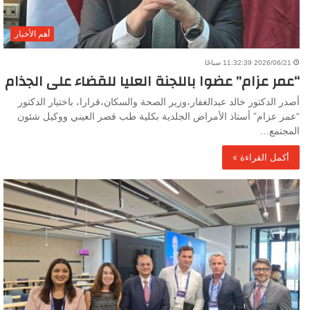
أهم الأخبار
2026/06/21 11:32:39 صباحًا
“عمر عزام” عضوا باللجنة العليا للقضاء على الجذام
أصدر الدكتور خالد عبدالغفار،وزير الصحة والسكان،قرارا، باختيار الدكتور
“عمر عزام” أستاذ الأمراض الجلدية بكلية طب قصر العيني ووكيل شئون
المجتمع…
أكمل القراءة »